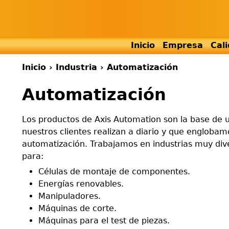
Inicio
Empresa
Cal
Inicio
›
Industria
›
Automatización
Usted
Back
Automatización
to
está
top
aquí
Los productos de Axis Automation son la base de 
nuestros clientes realizan a diario y que engloba
automatización. Trabajamos en industrias muy div
para:
Células de montaje de componentes.
Energías renovables.
Manipuladores.
Máquinas de corte.
Máquinas para el test de piezas.