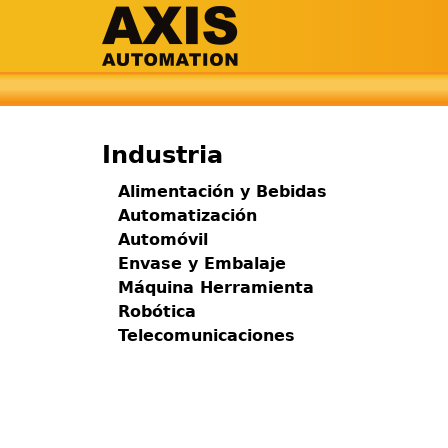
Jump
to
navigation
Back
Menú
to
top
principal
Industria
Alimentación y Bebidas
Automatización
Automóvil
Envase y Embalaje
Máquina Herramienta
Robótica
Telecomunicaciones